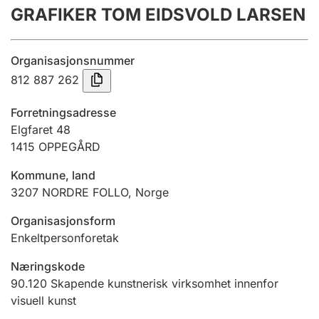
GRAFIKER TOM EIDSVOLD LARSEN
Årsregnskap
Innsending og forsinkelsesgebyr
Organisasjonsnummer
812 887 262
Tinglysing
Forretningsadresse
Elgfaret 48
1415
OPPEGÅRD
Jeger
Betaling og jegeravgiftskort
Kommune, land
3207
NORDRE FOLLO
,
Norge
Ektepaktveileder
Organisasjonsform
Enkeltpersonforetak
Næringskode
Offentlig sektor
90.120
Skapende kunstnerisk virksomhet innenfor
visuell kunst