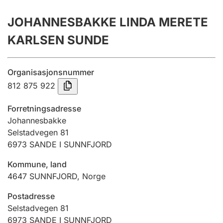
Årsregnskap
JOHANNESBAKKE LINDA MERETE
Innsending og forsinkelsesgebyr
KARLSEN SUNDE
Tinglysing
Organisasjonsnummer
812 875 922
Jeger
Forretningsadresse
Betaling og jegeravgiftskort
Johannesbakke
Selstadvegen 81
6973
SANDE I SUNNFJORD
Ektepaktveileder
Kommune, land
4647
SUNNFJORD
,
Norge
Offentlig sektor
Postadresse
Selstadvegen 81
6973
SANDE I SUNNFJORD