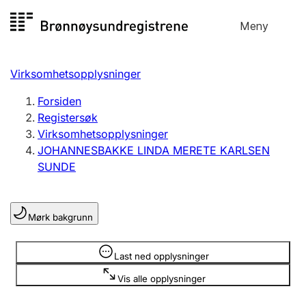
Hopp
Meny
Registersøk
til
Søk
Velg språk
innhold
Virksomhetsopplysninger
Aksjeselskap
Registrere, endre, slette
Forsiden
Registersøk
Virksomhetsopplysninger
Enkeltpersonforetak
JOHANNESBAKKE LINDA MERETE KARLSEN
Registrere, endre, slette
SUNDE
Lag og forening
Mørk bakgrunn
Registrere, endre, slette
Opplysninger er skjult
Last ned opplysninger
Flere organisasjonsformer
Vis alle opplysninger