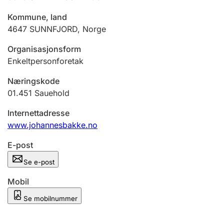
Andre tema
Kommune, land
4647
SUNNFJORD
,
Norge
Organisasjonsform
Enkeltpersonforetak
Næringskode
01.451
Sauehold
Internettadresse
www.johannesbakke.no
E-post
Se e-post
Mobil
Se mobilnummer