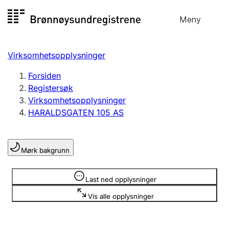
Hopp
Meny
Registersøk
til
Søk
Velg språk
innhold
Virksomhetsopplysninger
Aksjeselskap
Registrere, endre, slette
Forsiden
Registersøk
Virksomhetsopplysninger
Enkeltpersonforetak
HARALDSGATEN 105 AS
Registrere, endre, slette
Mørk bakgrunn
Lag og forening
Registrere, endre, slette
Opplysninger er skjult
Last ned opplysninger
Vis alle opplysninger
Flere organisasjonsformer