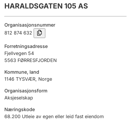
HARALDSGATEN 105 AS
Årsregnskap
Innsending og forsinkelsesgebyr
Organisasjonsnummer
812 874 632
Tinglysing
Forretningsadresse
Fjellvegen 54
5563
FØRRESFJORDEN
Jeger
Betaling og jegeravgiftskort
Kommune, land
1146
TYSVÆR
,
Norge
Ektepaktveileder
Organisasjonsform
Aksjeselskap
Næringskode
Offentlig sektor
68.200
Utleie av egen eller leid fast eiendom