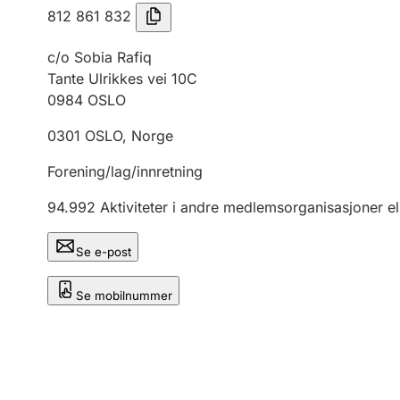
812 861 832
c/o Sobia Rafiq
Tante Ulrikkes vei 10C
0984
OSLO
0301
OSLO
,
Norge
Forening/lag/innretning
94.992
Aktiviteter i andre medlemsorganisasjoner el
Se e-post
Se mobilnummer