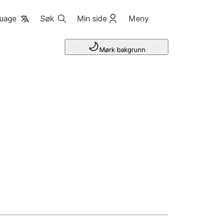
uage
Søk
Min side
Meny
Mørk bakgrunn