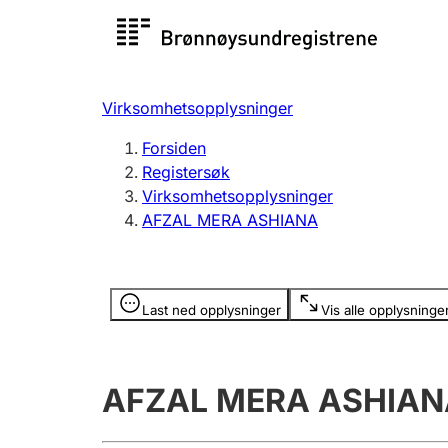
Registersøk
Aksjesel
Registrer
Virksomhetsopplysninger
Lag og forening
Flere
Forsiden
Registrere, endre, slette
organisa
Registersøk
Virksomhetsopplysninger
AFZAL MERA ASHIANA
Tinglysing
Jeger
Betaling 
Opplysninger er skjult
Last ned opplysninger
Vis alle opplysninge
Offentlig sektor
Andre t
AFZAL MERA ASHIAN