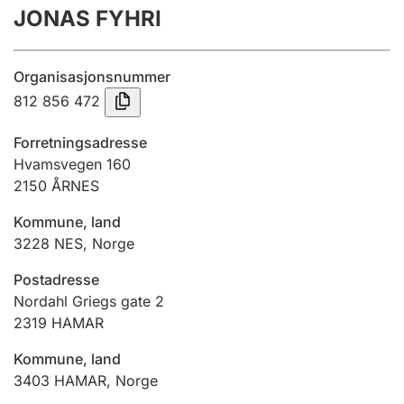
JONAS FYHRI
Årsregnskap
Innsending og forsinkelsesgebyr
Organisasjonsnummer
812 856 472
Tinglysing
Forretningsadresse
Hvamsvegen 160
2150
ÅRNES
Jeger
Betaling og jegeravgiftskort
Kommune, land
3228
NES
,
Norge
Ektepaktveileder
Postadresse
Nordahl Griegs gate 2
2319
HAMAR
Offentlig sektor
Kommune, land
3403
HAMAR
,
Norge