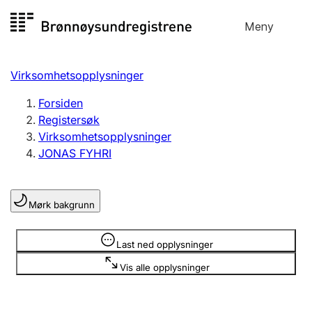
Hopp
Meny
Registersøk
til
Søk
Velg språk
innhold
Virksomhetsopplysninger
Aksjeselskap
Registrere, endre, slette
Forsiden
Registersøk
Virksomhetsopplysninger
Enkeltpersonforetak
JONAS FYHRI
Registrere, endre, slette
Mørk bakgrunn
Lag og forening
Registrere, endre, slette
Opplysninger er skjult
Last ned opplysninger
Vis alle opplysninger
Flere organisasjonsformer