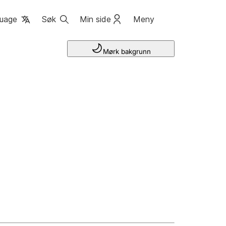
uage
Søk
Min side
Meny
Mørk bakgrunn