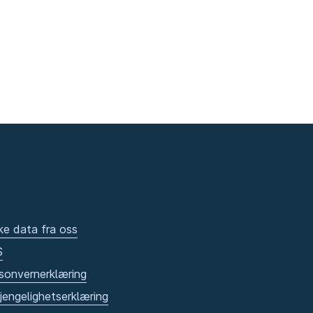
ke data fra oss
S
sonvernerklæring
gjengelighetserklæring