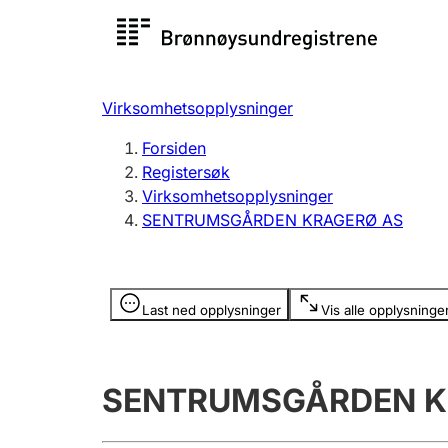
Registersøk
Aksjesel
Registrer
Virksomhetsopplysninger
Lag og forening
Flere
Forsiden
Registrere, endre, slette
organisa
Registersøk
Virksomhetsopplysninger
SENTRUMSGÅRDEN KRAGERØ AS
Tinglysing
Jeger
Betaling 
Opplysninger er skjult
Last ned opplysninger
Vis alle opplysninge
Offentlig sektor
Andre t
SENTRUMSGÅRDEN K