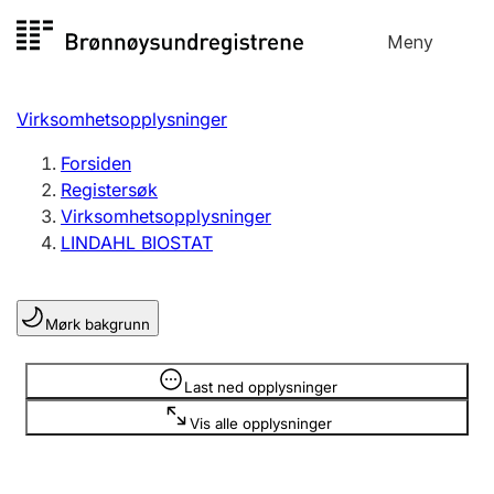
Hopp
Meny
Registersøk
til
Søk
Velg språk
innhold
Virksomhetsopplysninger
Aksjeselskap
Registrere, endre, slette
Forsiden
Registersøk
Virksomhetsopplysninger
Enkeltpersonforetak
LINDAHL BIOSTAT
Registrere, endre, slette
Mørk bakgrunn
Lag og forening
Registrere, endre, slette
Opplysninger er skjult
Last ned opplysninger
Vis alle opplysninger
Flere organisasjonsformer