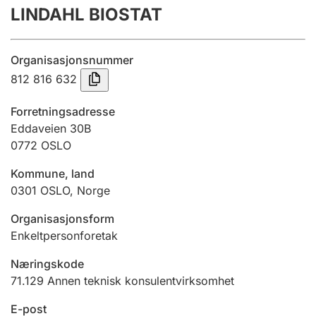
LINDAHL BIOSTAT
Årsregnskap
Innsending og forsinkelsesgebyr
Organisasjonsnummer
812 816 632
Tinglysing
Forretningsadresse
Eddaveien 30B
0772
OSLO
Jeger
Betaling og jegeravgiftskort
Kommune, land
0301
OSLO
,
Norge
Ektepaktveileder
Organisasjonsform
Enkeltpersonforetak
Næringskode
Offentlig sektor
71.129
Annen teknisk konsulentvirksomhet
E-post