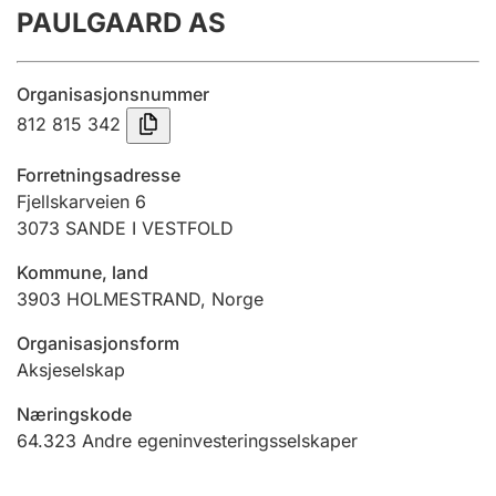
PAULGAARD AS
Årsregnskap
Innsending og forsinkelsesgebyr
Organisasjonsnummer
812 815 342
Tinglysing
Forretningsadresse
Fjellskarveien 6
3073
SANDE I VESTFOLD
Jeger
Betaling og jegeravgiftskort
Kommune, land
3903
HOLMESTRAND
,
Norge
Ektepaktveileder
Organisasjonsform
Aksjeselskap
Næringskode
Offentlig sektor
64.323
Andre egeninvesteringsselskaper