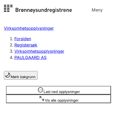
Hopp
Meny
Registersøk
til
Søk
Velg språk
innhold
Virksomhetsopplysninger
Aksjeselskap
Registrere, endre, slette
Forsiden
Registersøk
Virksomhetsopplysninger
Enkeltpersonforetak
PAULGAARD AS
Registrere, endre, slette
Mørk bakgrunn
Lag og forening
Registrere, endre, slette
Opplysninger er skjult
Last ned opplysninger
Vis alle opplysninger
Flere organisasjonsformer