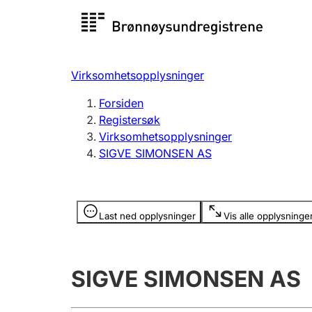
Registersøk
Aksjesel
Registrer
Virksomhetsopplysninger
Lag og forening
Flere
Forsiden
Registrere, endre, slette
organisa
Registersøk
Virksomhetsopplysninger
SIGVE SIMONSEN AS
Tinglysing
Jeger
Betaling 
Opplysninger er skjult
Last ned opplysninger
Vis alle opplysninge
Offentlig sektor
Andre t
SIGVE SIMONSEN AS