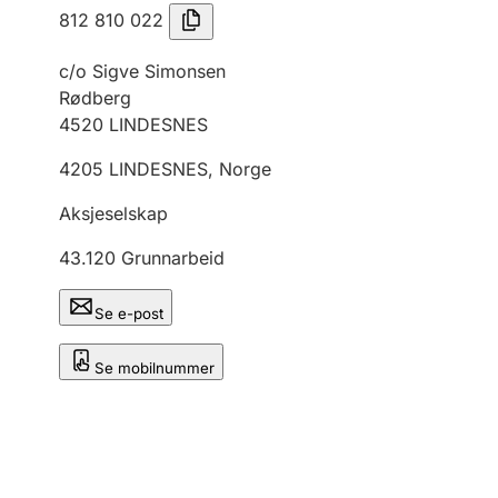
812 810 022
c/o Sigve Simonsen
Rødberg
4520
LINDESNES
4205
LINDESNES
,
Norge
Aksjeselskap
43.120
Grunnarbeid
Se e-post
Se mobilnummer