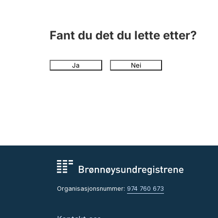
Fant du det du lette etter?
Ja
Nei
Organisasjonsnummer:
974 760 673