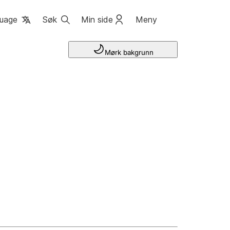
uage
Søk
Min side
Meny
Mørk bakgrunn