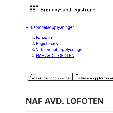
Registersøk
Aksjesel
Registrer
Virksomhetsopplysninger
Lag og forening
Flere
Forsiden
Registrere, endre, slette
organisa
Registersøk
Virksomhetsopplysninger
NAF AVD. LOFOTEN
Tinglysing
Jeger
Betaling 
Opplysninger er skjult
Last ned opplysninger
Vis alle opplysninge
Offentlig sektor
Andre t
NAF AVD. LOFOTEN