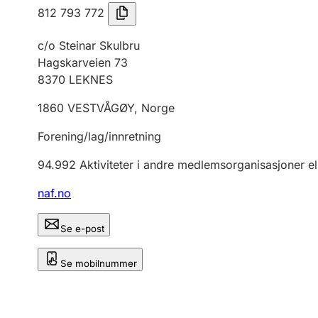
812 793 772
c/o Steinar Skulbru
Hagskarveien 73
8370
LEKNES
1860
VESTVÅGØY
,
Norge
Forening/lag/innretning
94.992
Aktiviteter i andre medlemsorganisasjoner el
naf.no
Se e-post
Se mobilnummer