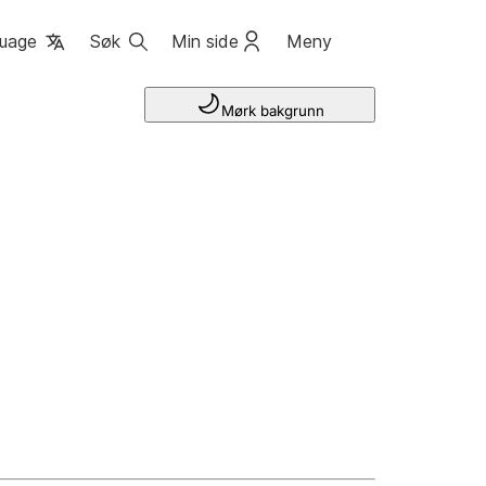
uage
Søk
Min side
Meny
Mørk bakgrunn