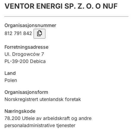
VENTOR ENERGI SP. Z. O. O NUF
Årsregnskap
Innsending og forsinkelsesgebyr
Organisasjonsnummer
812 791 842
Tinglysing
Forretningsadresse
Ul. Drogowców 7
PL-39-200 Debica
Jeger
Betaling og jegeravgiftskort
Land
Polen
Ektepaktveileder
Organisasjonsform
Norskregistrert utenlandsk foretak
Næringskode
Offentlig sektor
78.200
Utleie av arbeidskraft og andre
personaladministrative tjenester