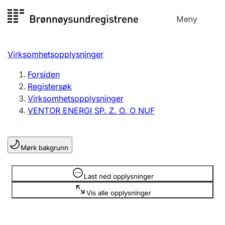
Hopp
Meny
Registersøk
til
Søk
Velg språk
innhold
Virksomhetsopplysninger
Aksjeselskap
Registrere, endre, slette
Forsiden
Registersøk
Virksomhetsopplysninger
Enkeltpersonforetak
VENTOR ENERGI SP. Z. O. O NUF
Registrere, endre, slette
Mørk bakgrunn
Lag og forening
Registrere, endre, slette
Opplysninger er skjult
Last ned opplysninger
Vis alle opplysninger
Flere organisasjonsformer