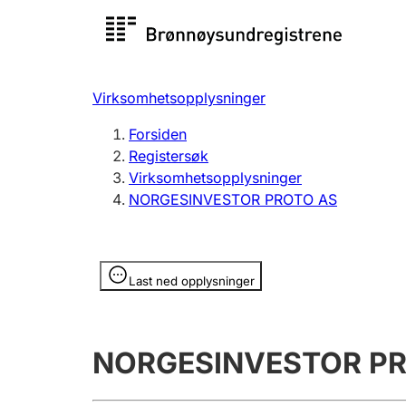
Registersøk
Aksjesel
Registrer
Virksomhetsopplysninger
Lag og forening
Flere
Forsiden
Registrere, endre, slette
organisa
Registersøk
Virksomhetsopplysninger
NORGESINVESTOR PROTO AS
Tinglysing
Jeger
Betaling 
Opplysninger er skjult
Last ned opplysninger
Offentlig sektor
Andre t
NORGESINVESTOR P