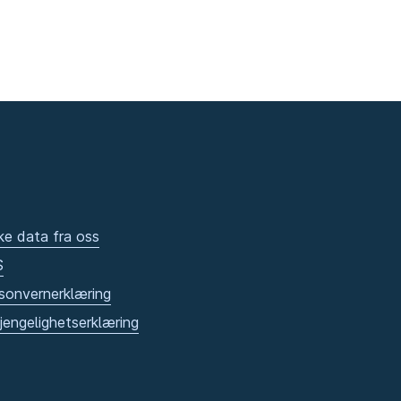
ke data fra oss
S
sonvernerklæring
gjengelighetserklæring