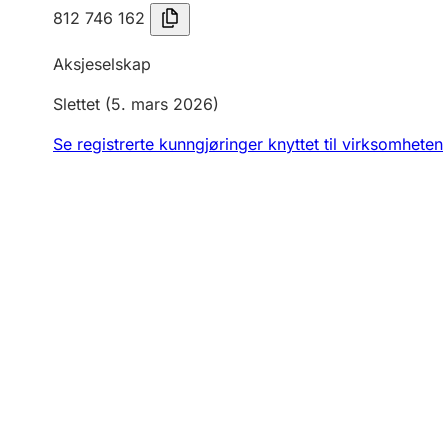
812 746 162
Aksjeselskap
Slettet
(5. mars 2026)
Se registrerte kunngjøringer knyttet til virksomheten