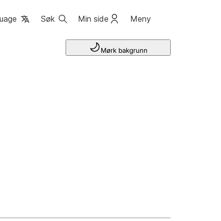
uage
Søk
Min side
Meny
Mørk bakgrunn