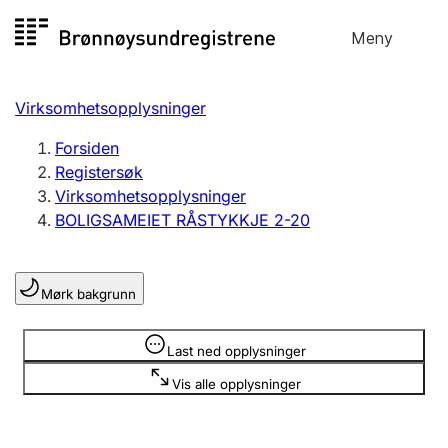
Hopp
Meny
Registersøk
til
Søk
Velg språk
innhold
Virksomhetsopplysninger
Aksjeselskap
Registrere, endre, slette
Forsiden
Registersøk
Virksomhetsopplysninger
Enkeltpersonforetak
BOLIGSAMEIET RÅSTYKKJE 2-20
Registrere, endre, slette
Mørk bakgrunn
Lag og forening
Registrere, endre, slette
Opplysninger er skjult
Last ned opplysninger
Vis alle opplysninger
Flere organisasjonsformer