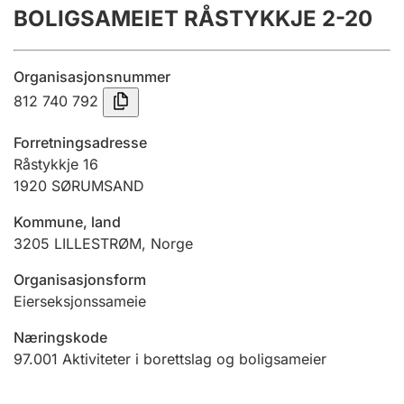
BOLIGSAMEIET RÅSTYKKJE 2-20
Årsregnskap
Innsending og forsinkelsesgebyr
Organisasjonsnummer
812 740 792
Tinglysing
Forretningsadresse
Råstykkje 16
1920
SØRUMSAND
Jeger
Betaling og jegeravgiftskort
Kommune, land
3205
LILLESTRØM
,
Norge
Ektepaktveileder
Organisasjonsform
Eierseksjonssameie
Næringskode
Offentlig sektor
97.001
Aktiviteter i borettslag og boligsameier