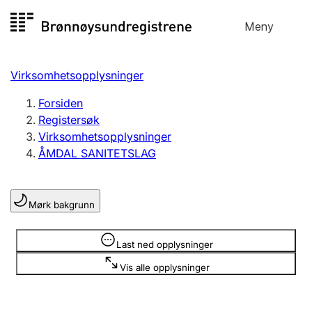
Hopp
Meny
Registersøk
til
Søk
Velg språk
innhold
Virksomhetsopplysninger
Aksjeselskap
Registrere, endre, slette
Forsiden
Registersøk
Virksomhetsopplysninger
Enkeltpersonforetak
ÅMDAL SANITETSLAG
Registrere, endre, slette
Mørk bakgrunn
Lag og forening
Registrere, endre, slette
Opplysninger er skjult
Last ned opplysninger
Vis alle opplysninger
Flere organisasjonsformer