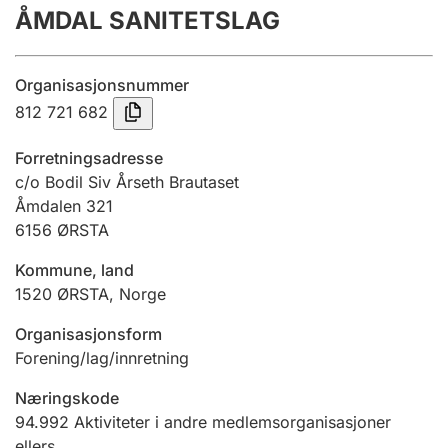
ÅMDAL SANITETSLAG
Årsregnskap
Innsending og forsinkelsesgebyr
Organisasjonsnummer
812 721 682
Tinglysing
Forretningsadresse
c/o Bodil Siv Årseth Brautaset
Åmdalen 321
Jeger
6156
ØRSTA
Betaling og jegeravgiftskort
Kommune, land
1520
ØRSTA
,
Norge
Ektepaktveileder
Organisasjonsform
Forening/lag/innretning
Offentlig sektor
Næringskode
94.992
Aktiviteter i andre medlemsorganisasjoner
ellers