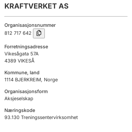
KRAFTVERKET AS
Årsregnskap
Innsending og forsinkelsesgebyr
Organisasjonsnummer
812 717 642
Tinglysing
Forretningsadresse
Vikesågata 57A
4389
VIKESÅ
Jeger
Betaling og jegeravgiftskort
Kommune, land
1114
BJERKREIM
,
Norge
Ektepaktveileder
Organisasjonsform
Aksjeselskap
Næringskode
Offentlig sektor
93.130
Treningssentervirksomhet