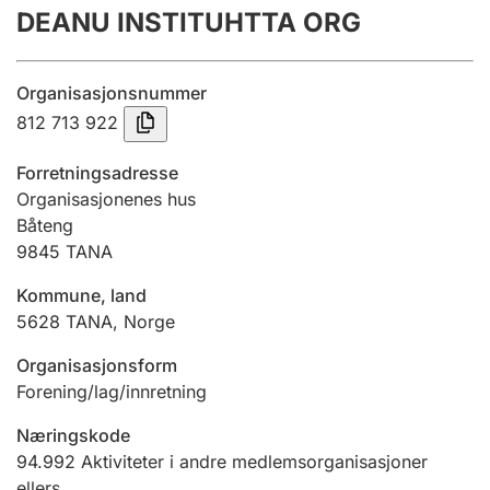
DEANU INSTITUHTTA ORG
Årsregnskap
Innsending og forsinkelsesgebyr
Organisasjonsnummer
812 713 922
Tinglysing
Forretningsadresse
Organisasjonenes hus
Båteng
Jeger
9845
TANA
Betaling og jegeravgiftskort
Kommune, land
5628
TANA
,
Norge
Ektepaktveileder
Organisasjonsform
Forening/lag/innretning
Offentlig sektor
Næringskode
94.992
Aktiviteter i andre medlemsorganisasjoner
ellers