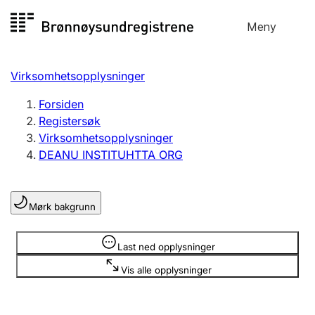
Hopp
Meny
Registersøk
til
Søk
Velg språk
innhold
Virksomhetsopplysninger
Aksjeselskap
Registrere, endre, slette
Forsiden
Registersøk
Virksomhetsopplysninger
Enkeltpersonforetak
DEANU INSTITUHTTA ORG
Registrere, endre, slette
Mørk bakgrunn
Lag og forening
Registrere, endre, slette
Opplysninger er skjult
Last ned opplysninger
Vis alle opplysninger
Flere organisasjonsformer