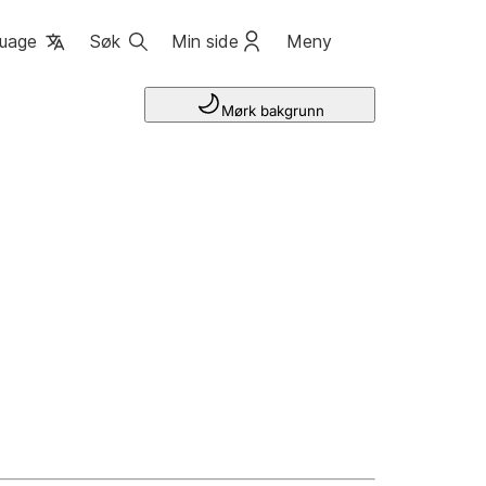
uage
Søk
Min side
Meny
Mørk bakgrunn