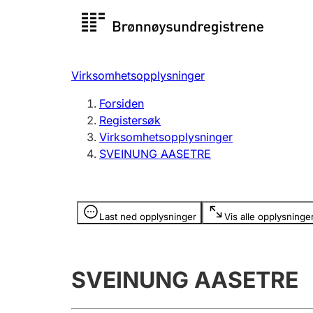
Registersøk
Aksjesel
Registrer
Virksomhetsopplysninger
Lag og forening
Flere
Forsiden
Registrere, endre, slette
organisa
Registersøk
Virksomhetsopplysninger
SVEINUNG AASETRE
Tinglysing
Jeger
Betaling 
Opplysninger er skjult
Last ned opplysninger
Vis alle opplysninge
Offentlig sektor
Andre t
SVEINUNG AASETRE