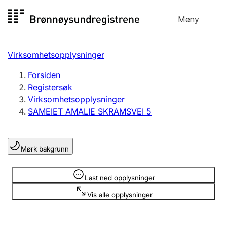
Hopp
Meny
Registersøk
til
Søk
Velg språk
innhold
Virksomhetsopplysninger
Aksjeselskap
Registrere, endre, slette
Forsiden
Registersøk
Virksomhetsopplysninger
Enkeltpersonforetak
SAMEIET AMALIE SKRAMSVEI 5
Registrere, endre, slette
Mørk bakgrunn
Lag og forening
Registrere, endre, slette
Opplysninger er skjult
Last ned opplysninger
Vis alle opplysninger
Flere organisasjonsformer