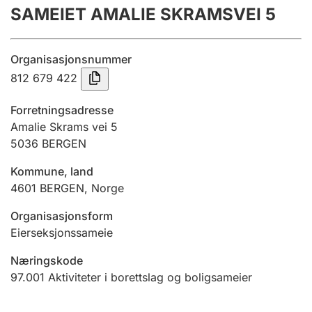
SAMEIET AMALIE SKRAMSVEI 5
Årsregnskap
Innsending og forsinkelsesgebyr
Organisasjonsnummer
812 679 422
Tinglysing
Forretningsadresse
Amalie Skrams vei 5
5036
BERGEN
Jeger
Betaling og jegeravgiftskort
Kommune, land
4601
BERGEN
,
Norge
Ektepaktveileder
Organisasjonsform
Eierseksjonssameie
Næringskode
Offentlig sektor
97.001
Aktiviteter i borettslag og boligsameier