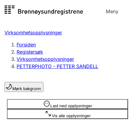
Hopp
Meny
Registersøk
til
Søk
Velg språk
innhold
Virksomhetsopplysninger
Aksjeselskap
Registrere, endre, slette
Forsiden
Registersøk
Virksomhetsopplysninger
Enkeltpersonforetak
PETTERPHOTO - PETTER SANDELL
Registrere, endre, slette
Mørk bakgrunn
Lag og forening
Registrere, endre, slette
Opplysninger er skjult
Last ned opplysninger
Vis alle opplysninger
Flere organisasjonsformer