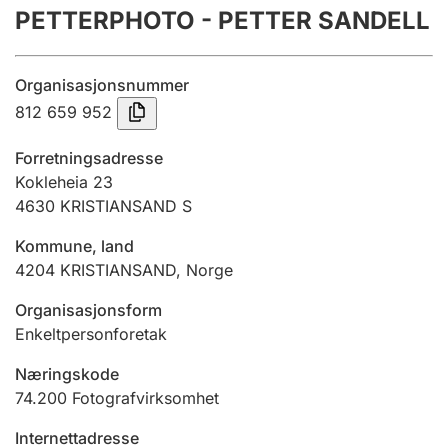
PETTERPHOTO - PETTER SANDELL
Årsregnskap
Innsending og forsinkelsesgebyr
Organisasjonsnummer
812 659 952
Tinglysing
Forretningsadresse
Kokleheia 23
4630
KRISTIANSAND S
Jeger
Betaling og jegeravgiftskort
Kommune, land
4204
KRISTIANSAND
,
Norge
Ektepaktveileder
Organisasjonsform
Enkeltpersonforetak
Næringskode
Offentlig sektor
74.200
Fotografvirksomhet
Internettadresse