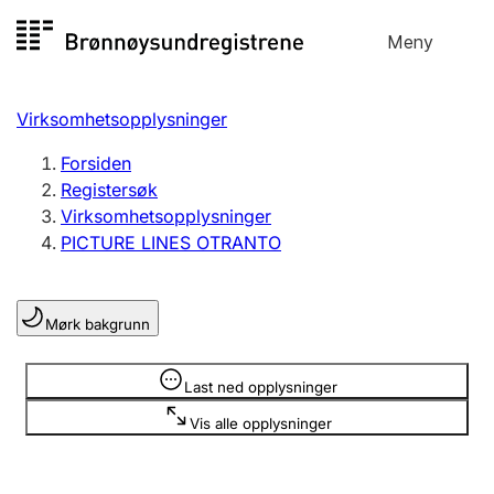
Hopp
Meny
Registersøk
til
Søk
Velg språk
innhold
Virksomhetsopplysninger
Aksjeselskap
Registrere, endre, slette
Forsiden
Registersøk
Virksomhetsopplysninger
Enkeltpersonforetak
PICTURE LINES OTRANTO
Registrere, endre, slette
Mørk bakgrunn
Lag og forening
Registrere, endre, slette
Opplysninger er skjult
Last ned opplysninger
Vis alle opplysninger
Flere organisasjonsformer