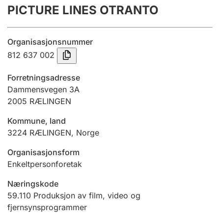
PICTURE LINES OTRANTO
Årsregnskap
Innsending og forsinkelsesgebyr
Organisasjonsnummer
812 637 002
Tinglysing
Forretningsadresse
Dammensvegen 3A
2005
RÆLINGEN
Jeger
Betaling og jegeravgiftskort
Kommune, land
3224
RÆLINGEN
,
Norge
Ektepaktveileder
Organisasjonsform
Enkeltpersonforetak
Næringskode
Offentlig sektor
59.110
Produksjon av film, video og
fjernsynsprogrammer