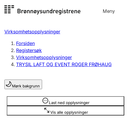
Hopp
Meny
Registersøk
til
Søk
Velg språk
innhold
Virksomhetsopplysninger
Aksjeselskap
Registrere, endre, slette
Forsiden
Registersøk
Virksomhetsopplysninger
Enkeltpersonforetak
TRYSIL LAFT OG EVENT ROGER FRØHAUG
Registrere, endre, slette
Mørk bakgrunn
Lag og forening
Registrere, endre, slette
Opplysninger er skjult
Last ned opplysninger
Vis alle opplysninger
Flere organisasjonsformer