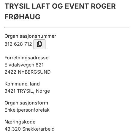
TRYSIL LAFT OG EVENT ROGER
Årsregnskap
FRØHAUG
Innsending og forsinkelsesgebyr
Organisasjonsnummer
Tinglysing
812 628 712
Forretningsadresse
Jeger
Elvdalsvegen 821
Betaling og jegeravgiftskort
2422
NYBERGSUND
Kommune, land
3421
TRYSIL
,
Norge
Ektepaktveileder
Organisasjonsform
Enkeltpersonforetak
Offentlig sektor
Næringskode
43.320
Snekkerarbeid