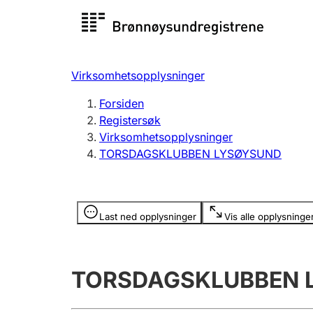
Registersøk
Aksjesel
Registrer
Virksomhetsopplysninger
Lag og forening
Flere
Forsiden
Registrere, endre, slette
organisa
Registersøk
Virksomhetsopplysninger
TORSDAGSKLUBBEN LYSØYSUND
Tinglysing
Jeger
Betaling 
Opplysninger er skjult
Last ned opplysninger
Vis alle opplysninge
Offentlig sektor
Andre t
TORSDAGSKLUBBEN 