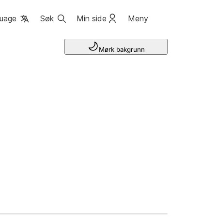
uage
Søk
Min side
Meny
Mørk bakgrunn