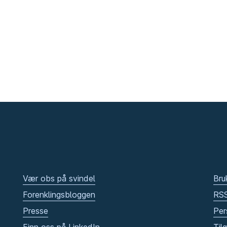
Vær obs på svindel
Bru
Forenklingsbloggen
RS
Presse
Per