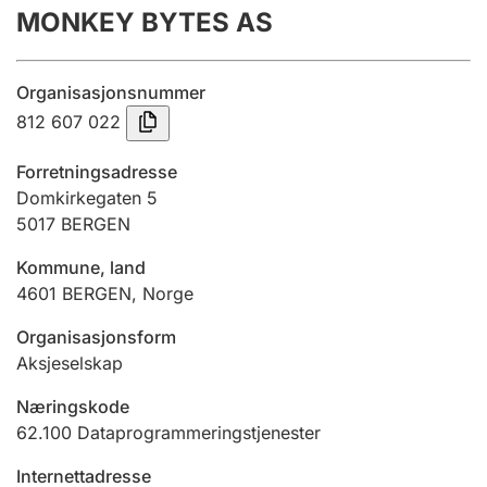
MONKEY BYTES AS
Årsregnskap
Innsending og forsinkelsesgebyr
Organisasjonsnummer
812 607 022
Tinglysing
Forretningsadresse
Domkirkegaten 5
5017
BERGEN
Jeger
Betaling og jegeravgiftskort
Kommune, land
4601
BERGEN
,
Norge
Ektepaktveileder
Organisasjonsform
Aksjeselskap
Næringskode
Offentlig sektor
62.100
Dataprogrammeringstjenester
Internettadresse