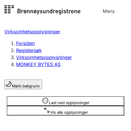
Hopp
Meny
Registersøk
til
Søk
Velg språk
innhold
Virksomhetsopplysninger
Aksjeselskap
Registrere, endre, slette
Forsiden
Registersøk
Virksomhetsopplysninger
Enkeltpersonforetak
MONKEY BYTES AS
Registrere, endre, slette
Mørk bakgrunn
Lag og forening
Registrere, endre, slette
Opplysninger er skjult
Last ned opplysninger
Vis alle opplysninger
Flere organisasjonsformer