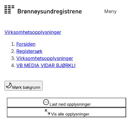
Hopp
Meny
Registersøk
til
Søk
Velg språk
innhold
Virksomhetsopplysninger
Aksjeselskap
Registrere, endre, slette
Forsiden
Registersøk
Virksomhetsopplysninger
Enkeltpersonforetak
VB MEDIA VIDAR BJØRKLI
Registrere, endre, slette
Mørk bakgrunn
Lag og forening
Registrere, endre, slette
Opplysninger er skjult
Last ned opplysninger
Vis alle opplysninger
Flere organisasjonsformer