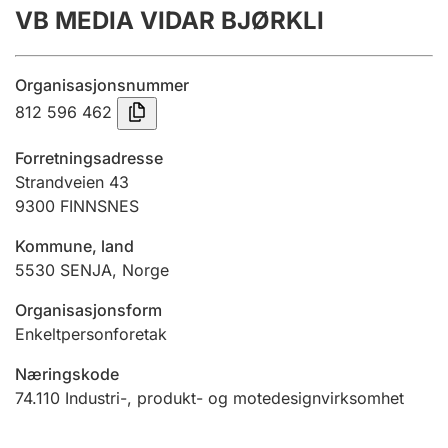
VB MEDIA VIDAR BJØRKLI
Årsregnskap
Innsending og forsinkelsesgebyr
Organisasjonsnummer
812 596 462
Tinglysing
Forretningsadresse
Strandveien 43
9300
FINNSNES
Jeger
Betaling og jegeravgiftskort
Kommune, land
5530
SENJA
,
Norge
Ektepaktveileder
Organisasjonsform
Enkeltpersonforetak
Næringskode
Offentlig sektor
74.110
Industri-, produkt- og motedesignvirksomhet