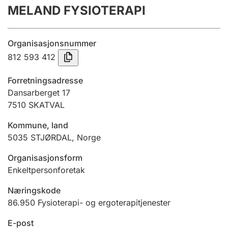
MELAND FYSIOTERAPI
Årsregnskap
Innsending og forsinkelsesgebyr
Organisasjonsnummer
812 593 412
Tinglysing
Forretningsadresse
Dansarberget 17
7510
SKATVAL
Jeger
Betaling og jegeravgiftskort
Kommune, land
5035
STJØRDAL
,
Norge
Ektepaktveileder
Organisasjonsform
Enkeltpersonforetak
Næringskode
Offentlig sektor
86.950
Fysioterapi- og ergoterapitjenester
E-post