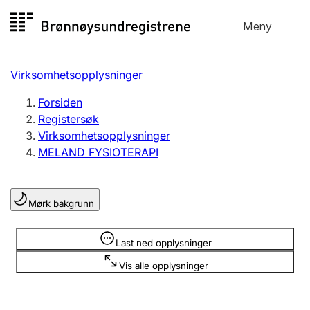
Hopp
Meny
Registersøk
til
Søk
Velg språk
innhold
Virksomhetsopplysninger
Aksjeselskap
Registrere, endre, slette
Forsiden
Registersøk
Virksomhetsopplysninger
Enkeltpersonforetak
MELAND FYSIOTERAPI
Registrere, endre, slette
Mørk bakgrunn
Lag og forening
Registrere, endre, slette
Opplysninger er skjult
Last ned opplysninger
Vis alle opplysninger
Flere organisasjonsformer