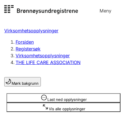
Hopp
Meny
Registersøk
til
Søk
Velg språk
innhold
Virksomhetsopplysninger
Aksjeselskap
Registrere, endre, slette
Forsiden
Registersøk
Virksomhetsopplysninger
Enkeltpersonforetak
THE LIFE CARE ASSOCIATION
Registrere, endre, slette
Mørk bakgrunn
Lag og forening
Registrere, endre, slette
Opplysninger er skjult
Last ned opplysninger
Vis alle opplysninger
Flere organisasjonsformer