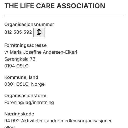
THE LIFE CARE ASSOCIATION
Årsregnskap
Innsending og forsinkelsesgebyr
Organisasjonsnummer
812 585 592
Tinglysing
Forretningsadresse
v/ Maria Josefine Andersen-Eikeri
Sørengkaia 73
Jeger
0194
OSLO
Betaling og jegeravgiftskort
Kommune, land
0301
OSLO
,
Norge
Ektepaktveileder
Organisasjonsform
Forening/lag/innretning
Offentlig sektor
Næringskode
94.992
Aktiviteter i andre medlemsorganisasjoner
ellers