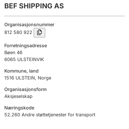
BEF SHIPPING AS
Årsregnskap
Innsending og forsinkelsesgebyr
Organisasjonsnummer
812 580 922
Tinglysing
Forretningsadresse
Bøen 46
6065
ULSTEINVIK
Jeger
Betaling og jegeravgiftskort
Kommune, land
1516
ULSTEIN
,
Norge
Ektepaktveileder
Organisasjonsform
Aksjeselskap
Næringskode
Offentlig sektor
52.260
Andre støttetjenester for transport