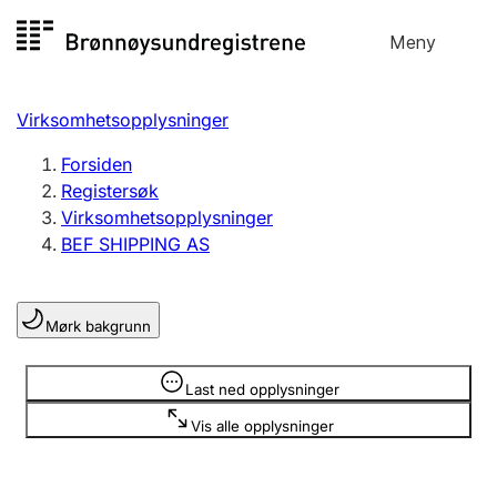
Hopp
Meny
Registersøk
til
Søk
Velg språk
innhold
Virksomhetsopplysninger
Aksjeselskap
Registrere, endre, slette
Forsiden
Registersøk
Virksomhetsopplysninger
Enkeltpersonforetak
BEF SHIPPING AS
Registrere, endre, slette
Mørk bakgrunn
Lag og forening
Registrere, endre, slette
Opplysninger er skjult
Last ned opplysninger
Vis alle opplysninger
Flere organisasjonsformer