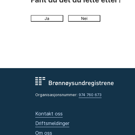
Ja
Nei
Organisasjonsnummer:
974 760 673
Kontakt oss
Driftsmeldinger
Om oss