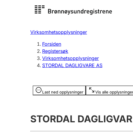
Registersøk
Aksjesel
Registrer
Virksomhetsopplysninger
Lag og forening
Flere
Forsiden
Registrere, endre, slette
organisa
Registersøk
Virksomhetsopplysninger
STORDAL DAGLIGVARE AS
Tinglysing
Jeger
Betaling 
Opplysninger er skjult
Last ned opplysninger
Vis alle opplysninge
Offentlig sektor
Andre t
STORDAL DAGLIGVAR