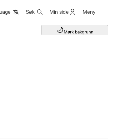
uage
Søk
Min side
Meny
Mørk bakgrunn