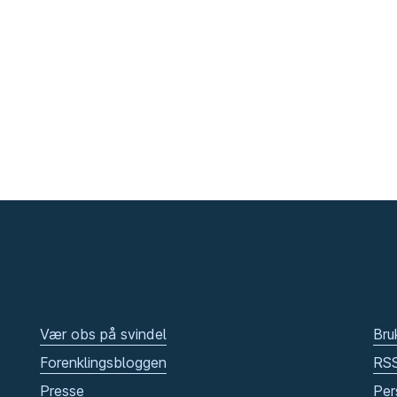
Vær obs på svindel
Bru
Forenklingsbloggen
RS
Presse
Per