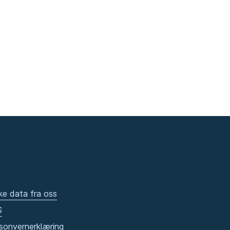
ke data fra oss
S
sonvernerklæring