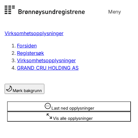
Hopp
Meny
Registersøk
til
Søk
Velg språk
innhold
Virksomhetsopplysninger
Aksjeselskap
Registrere, endre, slette
Forsiden
Registersøk
Virksomhetsopplysninger
Enkeltpersonforetak
GRAND CRU HOLDING AS
Registrere, endre, slette
Mørk bakgrunn
Lag og forening
Registrere, endre, slette
Opplysninger er skjult
Last ned opplysninger
Vis alle opplysninger
Flere organisasjonsformer