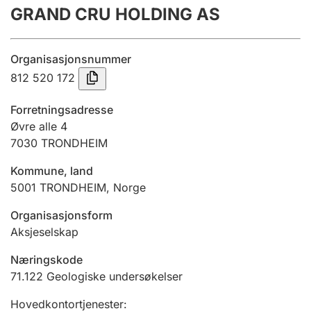
GRAND CRU HOLDING AS
Årsregnskap
Innsending og forsinkelsesgebyr
Organisasjonsnummer
812 520 172
Tinglysing
Forretningsadresse
Øvre alle 4
7030
TRONDHEIM
Jeger
Betaling og jegeravgiftskort
Kommune, land
5001
TRONDHEIM
,
Norge
Ektepaktveileder
Organisasjonsform
Aksjeselskap
Næringskode
Offentlig sektor
71.122
Geologiske undersøkelser
Hovedkontortjenester
: