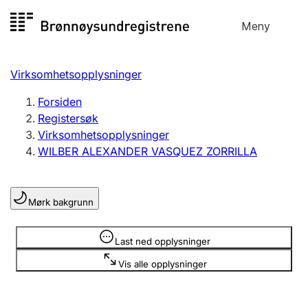
Hopp
Meny
Registersøk
til
Søk
Velg språk
innhold
Virksomhetsopplysninger
Aksjeselskap
Registrere, endre, slette
Forsiden
Registersøk
Virksomhetsopplysninger
Enkeltpersonforetak
WILBER ALEXANDER VASQUEZ ZORRILLA
Registrere, endre, slette
Mørk bakgrunn
Lag og forening
Registrere, endre, slette
Opplysninger er skjult
Last ned opplysninger
Vis alle opplysninger
Flere organisasjonsformer