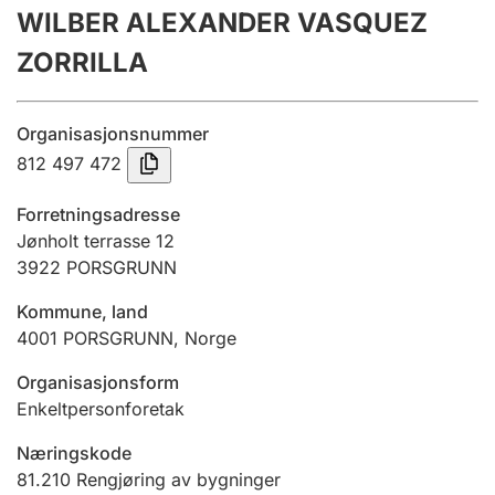
WILBER ALEXANDER VASQUEZ
Årsregnskap
ZORRILLA
Innsending og forsinkelsesgebyr
Organisasjonsnummer
Tinglysing
812 497 472
Forretningsadresse
Jeger
Jønholt terrasse 12
Betaling og jegeravgiftskort
3922
PORSGRUNN
Kommune, land
4001
PORSGRUNN
,
Norge
Ektepaktveileder
Organisasjonsform
Enkeltpersonforetak
Offentlig sektor
Næringskode
81.210
Rengjøring av bygninger