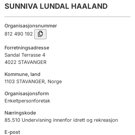
SUNNIVA LUNDAL HAALAND
Årsregnskap
Innsending og forsinkelsesgebyr
Organisasjonsnummer
812 490 192
Tinglysing
Forretningsadresse
Sandal Terrasse 4
4022
STAVANGER
Jeger
Betaling og jegeravgiftskort
Kommune, land
1103
STAVANGER
,
Norge
Ektepaktveileder
Organisasjonsform
Enkeltpersonforetak
Næringskode
Offentlig sektor
85.510
Undervisning innenfor idrett og rekreasjon
E-post