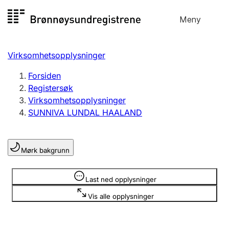
Hopp
Meny
Registersøk
til
Søk
Velg språk
innhold
Virksomhetsopplysninger
Aksjeselskap
Registrere, endre, slette
Forsiden
Registersøk
Virksomhetsopplysninger
Enkeltpersonforetak
SUNNIVA LUNDAL HAALAND
Registrere, endre, slette
Mørk bakgrunn
Lag og forening
Registrere, endre, slette
Opplysninger er skjult
Last ned opplysninger
Vis alle opplysninger
Flere organisasjonsformer