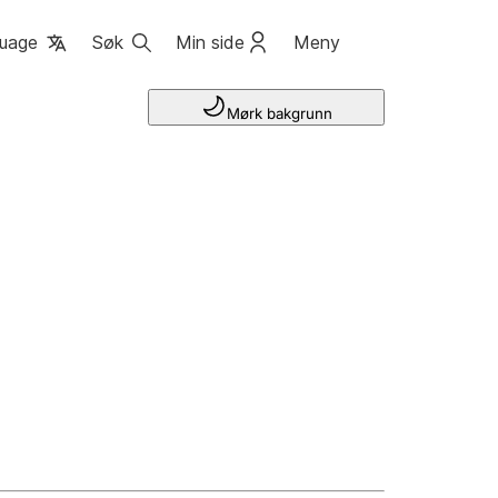
uage
Søk
Min side
Meny
Mørk bakgrunn