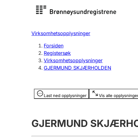
Registersøk
Aksjesel
Registrer
Virksomhetsopplysninger
Lag og forening
Flere
Forsiden
Registrere, endre, slette
organisa
Registersøk
Virksomhetsopplysninger
GJERMUND SKJÆRHOLDEN
Tinglysing
Jeger
Betaling 
Opplysninger er skjult
Last ned opplysninger
Vis alle opplysninge
Offentlig sektor
Andre t
GJERMUND SKJÆRH