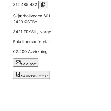
812 485 482
Skjærhollvegen 601
2423
ØSTBY
3421
TRYSIL
,
Norge
Enkeltpersonforetak
02.200
Avvirkning
Se e-post
Se mobilnummer