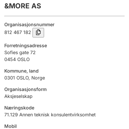
&MORE AS
Årsregnskap
Innsending og forsinkelsesgebyr
Organisasjonsnummer
812 467 182
Tinglysing
Forretningsadresse
Sofies gate 72
0454
OSLO
Jeger
Betaling og jegeravgiftskort
Kommune, land
0301
OSLO
,
Norge
Ektepaktveileder
Organisasjonsform
Aksjeselskap
Næringskode
Offentlig sektor
71.129
Annen teknisk konsulentvirksomhet
Mobil