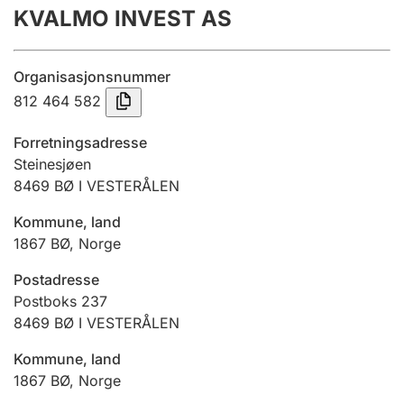
KVALMO INVEST AS
Årsregnskap
Innsending og forsinkelsesgebyr
Organisasjonsnummer
812 464 582
Tinglysing
Forretningsadresse
Steinesjøen
8469
BØ I VESTERÅLEN
Jeger
Betaling og jegeravgiftskort
Kommune, land
1867
BØ
,
Norge
Ektepaktveileder
Postadresse
Postboks 237
8469
BØ I VESTERÅLEN
Offentlig sektor
Kommune, land
1867
BØ
,
Norge