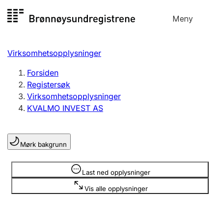
Hopp
Meny
Registersøk
til
Søk
Velg språk
innhold
Virksomhetsopplysninger
Aksjeselskap
Registrere, endre, slette
Forsiden
Registersøk
Virksomhetsopplysninger
Enkeltpersonforetak
KVALMO INVEST AS
Registrere, endre, slette
Mørk bakgrunn
Lag og forening
Registrere, endre, slette
Opplysninger er skjult
Last ned opplysninger
Vis alle opplysninger
Flere organisasjonsformer