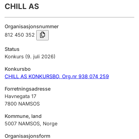
CHILL AS
Årsregnskap
Innsending og forsinkelsesgebyr
Organisasjonsnummer
812 450 352
Tinglysing
Status
Konkurs
(9. juli 2026)
Jeger
Konkursbo
Betaling og jegeravgiftskort
CHILL AS KONKURSBO,
Org.nr 938 074 259
Forretningsadresse
Ektepaktveileder
Havnegata 17
7800
NAMSOS
Kommune, land
Offentlig sektor
5007
NAMSOS
,
Norge
Organisasjonsform