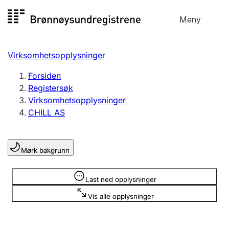
Hopp
Meny
Registersøk
til
Søk
Velg språk
innhold
Virksomhetsopplysninger
Aksjeselskap
Registrere, endre, slette
Forsiden
Registersøk
Virksomhetsopplysninger
Enkeltpersonforetak
CHILL AS
Registrere, endre, slette
Mørk bakgrunn
Lag og forening
Registrere, endre, slette
Opplysninger er skjult
Last ned opplysninger
Vis alle opplysninger
Flere organisasjonsformer