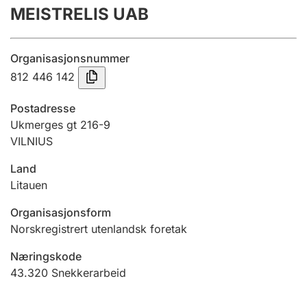
MEISTRELIS UAB
Årsregnskap
Innsending og forsinkelsesgebyr
Organisasjonsnummer
812 446 142
Tinglysing
Postadresse
Ukmerges gt 216-9
VILNIUS
Jeger
Betaling og jegeravgiftskort
Land
Litauen
Ektepaktveileder
Organisasjonsform
Norskregistrert utenlandsk foretak
Næringskode
Offentlig sektor
43.320
Snekkerarbeid