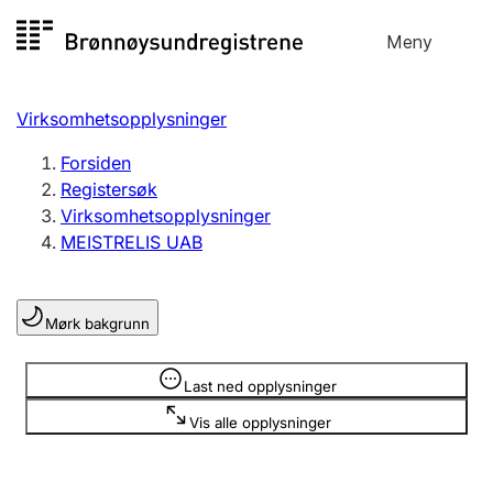
Hopp
Meny
Registersøk
til
Søk
Velg språk
innhold
Virksomhetsopplysninger
Aksjeselskap
Registrere, endre, slette
Forsiden
Registersøk
Virksomhetsopplysninger
Enkeltpersonforetak
MEISTRELIS UAB
Registrere, endre, slette
Mørk bakgrunn
Lag og forening
Registrere, endre, slette
Opplysninger er skjult
Last ned opplysninger
Vis alle opplysninger
Flere organisasjonsformer