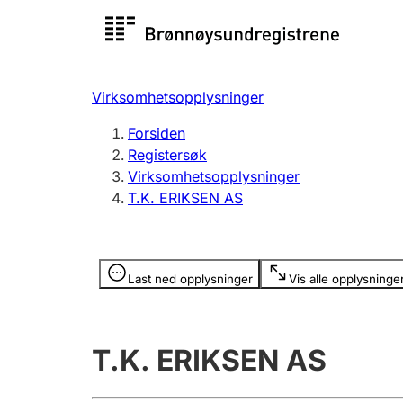
Registersøk
Aksjesel
Registrer
Virksomhetsopplysninger
Lag og forening
Flere
Forsiden
Registrere, endre, slette
organisa
Registersøk
Virksomhetsopplysninger
T.K. ERIKSEN AS
Tinglysing
Jeger
Betaling 
Opplysninger er skjult
Last ned opplysninger
Vis alle opplysninge
Offentlig sektor
Andre t
T.K. ERIKSEN AS