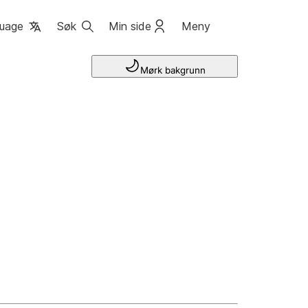
uage
Søk
Min side
Meny
Mørk bakgrunn