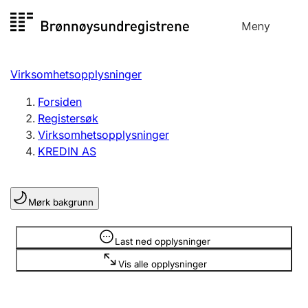
Hopp
Meny
Registersøk
til
Søk
Velg språk
innhold
Virksomhetsopplysninger
Aksjeselskap
Registrere, endre, slette
Forsiden
Registersøk
Virksomhetsopplysninger
Enkeltpersonforetak
KREDIN AS
Registrere, endre, slette
Mørk bakgrunn
Lag og forening
Registrere, endre, slette
Opplysninger er skjult
Last ned opplysninger
Vis alle opplysninger
Flere organisasjonsformer