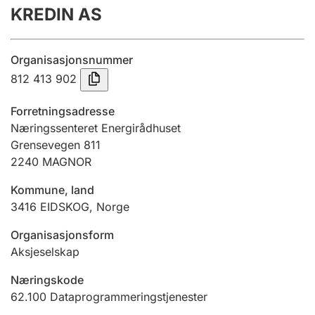
KREDIN AS
Årsregnskap
Innsending og forsinkelsesgebyr
Organisasjonsnummer
812 413 902
Tinglysing
Forretningsadresse
Næringssenteret Energirådhuset
Grensevegen 811
Jeger
2240
MAGNOR
Betaling og jegeravgiftskort
Kommune, land
3416
EIDSKOG
,
Norge
Ektepaktveileder
Organisasjonsform
Aksjeselskap
Offentlig sektor
Næringskode
62.100
Dataprogrammeringstjenester