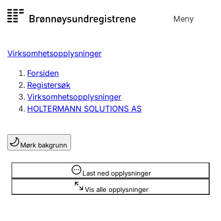
Hopp
Meny
Registersøk
til
Søk
Velg språk
innhold
Virksomhetsopplysninger
Aksjeselskap
Registrere, endre, slette
Forsiden
Registersøk
Virksomhetsopplysninger
Enkeltpersonforetak
HOLTERMANN SOLUTIONS AS
Registrere, endre, slette
Mørk bakgrunn
Lag og forening
Registrere, endre, slette
Opplysninger er skjult
Last ned opplysninger
Vis alle opplysninger
Flere organisasjonsformer