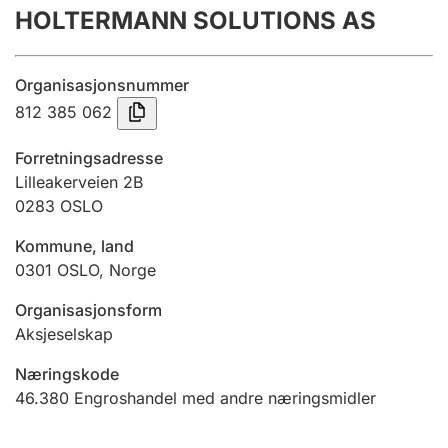
HOLTERMANN SOLUTIONS AS
Årsregnskap
Innsending og forsinkelsesgebyr
Organisasjonsnummer
812 385 062
Tinglysing
Forretningsadresse
Lilleakerveien 2B
0283
OSLO
Jeger
Betaling og jegeravgiftskort
Kommune, land
0301
OSLO
,
Norge
Ektepaktveileder
Organisasjonsform
Aksjeselskap
Næringskode
Offentlig sektor
46.380
Engroshandel med andre næringsmidler