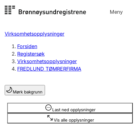
Hopp
Meny
Registersøk
til
Søk
Velg språk
innhold
Virksomhetsopplysninger
Aksjeselskap
Registrere, endre, slette
Forsiden
Registersøk
Virksomhetsopplysninger
Enkeltpersonforetak
FREDLUND TØMRERFIRMA
Registrere, endre, slette
Mørk bakgrunn
Lag og forening
Registrere, endre, slette
Opplysninger er skjult
Last ned opplysninger
Vis alle opplysninger
Flere organisasjonsformer