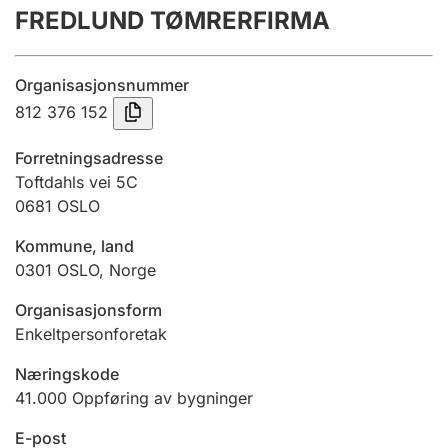
FREDLUND TØMRERFIRMA
Årsregnskap
Innsending og forsinkelsesgebyr
Organisasjonsnummer
812 376 152
Tinglysing
Forretningsadresse
Toftdahls vei 5C
0681
OSLO
Jeger
Betaling og jegeravgiftskort
Kommune, land
0301
OSLO
,
Norge
Ektepaktveileder
Organisasjonsform
Enkeltpersonforetak
Næringskode
Offentlig sektor
41.000
Oppføring av bygninger
E-post