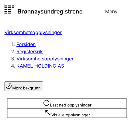
Hopp
Meny
Registersøk
til
Søk
Velg språk
innhold
Virksomhetsopplysninger
Aksjeselskap
Registrere, endre, slette
Forsiden
Registersøk
Virksomhetsopplysninger
Enkeltpersonforetak
KAMEL HOLDING AS
Registrere, endre, slette
Mørk bakgrunn
Lag og forening
Registrere, endre, slette
Opplysninger er skjult
Last ned opplysninger
Vis alle opplysninger
Flere organisasjonsformer