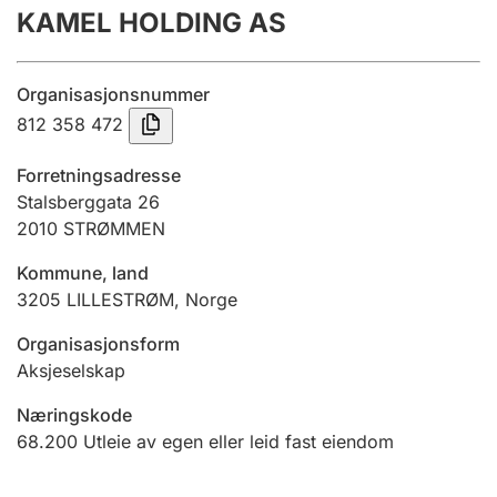
KAMEL HOLDING AS
Årsregnskap
Innsending og forsinkelsesgebyr
Organisasjonsnummer
812 358 472
Tinglysing
Forretningsadresse
Stalsberggata 26
2010
STRØMMEN
Jeger
Betaling og jegeravgiftskort
Kommune, land
3205
LILLESTRØM
,
Norge
Ektepaktveileder
Organisasjonsform
Aksjeselskap
Næringskode
Offentlig sektor
68.200
Utleie av egen eller leid fast eiendom