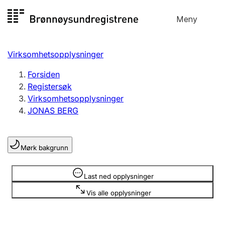
Hopp
Meny
Registersøk
til
Søk
Velg språk
innhold
Virksomhetsopplysninger
Aksjeselskap
Registrere, endre, slette
Forsiden
Registersøk
Virksomhetsopplysninger
Enkeltpersonforetak
JONAS BERG
Registrere, endre, slette
Mørk bakgrunn
Lag og forening
Registrere, endre, slette
Opplysninger er skjult
Last ned opplysninger
Vis alle opplysninger
Flere organisasjonsformer