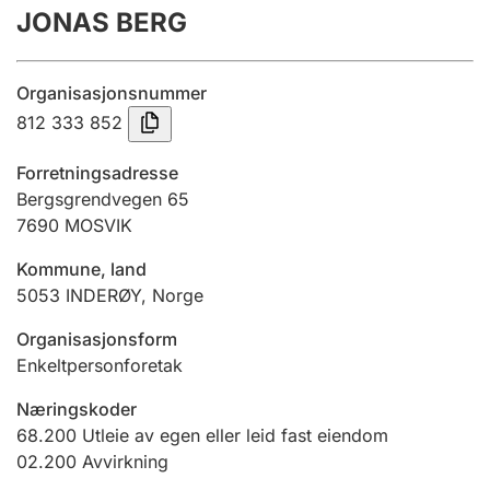
JONAS BERG
Årsregnskap
Innsending og forsinkelsesgebyr
Organisasjonsnummer
812 333 852
Tinglysing
Forretningsadresse
Bergsgrendvegen 65
7690
MOSVIK
Jeger
Betaling og jegeravgiftskort
Kommune, land
5053
INDERØY
,
Norge
Ektepaktveileder
Organisasjonsform
Enkeltpersonforetak
Næringskoder
Offentlig sektor
68.200
Utleie av egen eller leid fast eiendom
02.200
Avvirkning