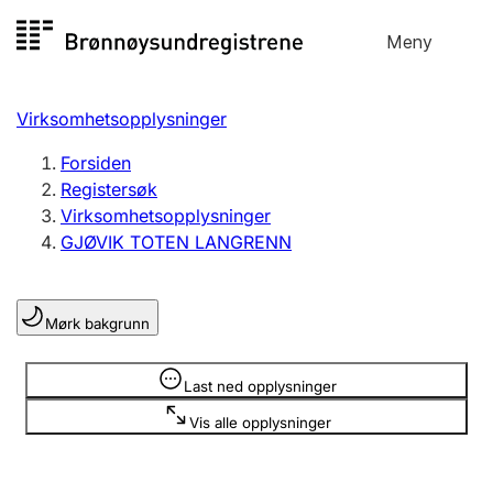
Hopp
Meny
Registersøk
til
Søk
Velg språk
innhold
Virksomhetsopplysninger
Aksjeselskap
Registrere, endre, slette
Forsiden
Registersøk
Virksomhetsopplysninger
Enkeltpersonforetak
GJØVIK TOTEN LANGRENN
Registrere, endre, slette
Mørk bakgrunn
Lag og forening
Registrere, endre, slette
Opplysninger er skjult
Last ned opplysninger
Vis alle opplysninger
Flere organisasjonsformer