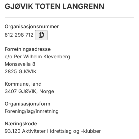
GJØVIK TOTEN LANGRENN
Årsregnskap
Innsending og forsinkelsesgebyr
Organisasjonsnummer
812 298 712
Tinglysing
Forretningsadresse
c/o Per Wilhelm Klevenberg
Monssvelia 8
Jeger
2825
GJØVIK
Betaling og jegeravgiftskort
Kommune, land
3407
GJØVIK
,
Norge
Ektepaktveileder
Organisasjonsform
Forening/lag/innretning
Offentlig sektor
Næringskode
93.120
Aktiviteter i idrettslag og -klubber