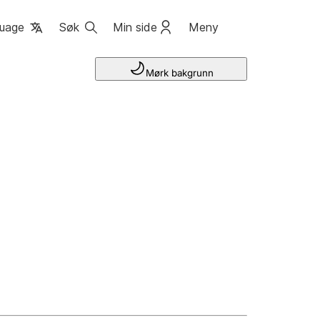
uage
Søk
Min side
Meny
Mørk bakgrunn