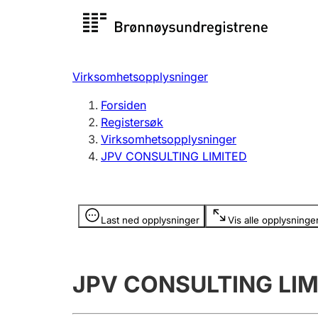
Registersøk
Aksjesel
Registrer
Virksomhetsopplysninger
Lag og forening
Flere
Forsiden
Registrere, endre, slette
organisa
Registersøk
Virksomhetsopplysninger
JPV CONSULTING LIMITED
Tinglysing
Jeger
Betaling 
Opplysninger er skjult
Last ned opplysninger
Vis alle opplysninge
Offentlig sektor
Andre t
JPV CONSULTING LIM