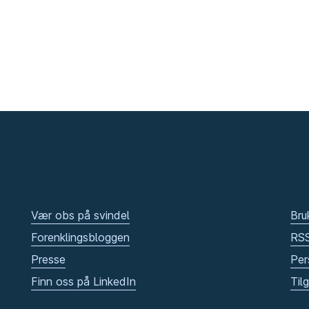
Vær obs på svindel
Bru
Forenklingsbloggen
RS
Presse
Per
Finn oss på LinkedIn
Til