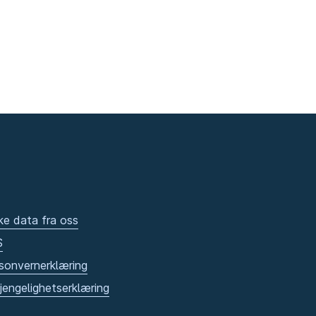
ke data fra oss
S
sonvernerklæring
gjengelighetserklæring