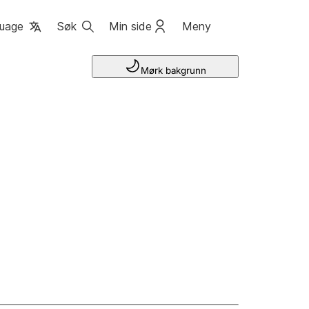
uage
Søk
Min side
Meny
Mørk bakgrunn