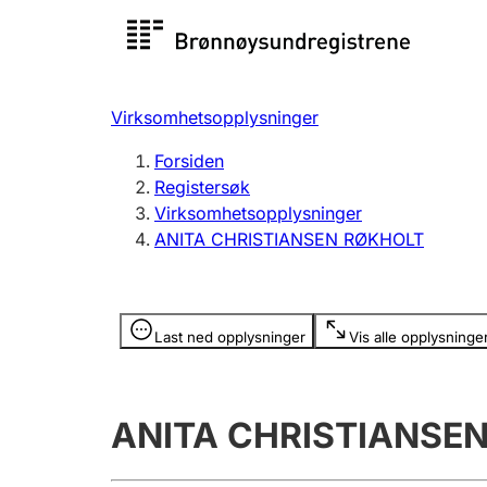
Registersøk
Aksjesel
Registrer
Virksomhetsopplysninger
Lag og forening
Flere
Forsiden
Registrere, endre, slette
organisa
Registersøk
Virksomhetsopplysninger
ANITA CHRISTIANSEN RØKHOLT
Tinglysing
Jeger
Betaling 
Opplysninger er skjult
Last ned opplysninger
Vis alle opplysninge
Offentlig sektor
Andre t
ANITA CHRISTIANSE