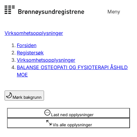
Hopp
Meny
Registersøk
til
Søk
Velg språk
innhold
Virksomhetsopplysninger
Aksjeselskap
Registrere, endre, slette
Forsiden
Registersøk
Virksomhetsopplysninger
Enkeltpersonforetak
BALANSE OSTEOPATI OG FYSIOTERAPI ÅSHILD
Registrere, endre, slette
MOE
Lag og forening
Mørk bakgrunn
Registrere, endre, slette
Opplysninger er skjult
Last ned opplysninger
Flere organisasjonsformer
Vis alle opplysninger