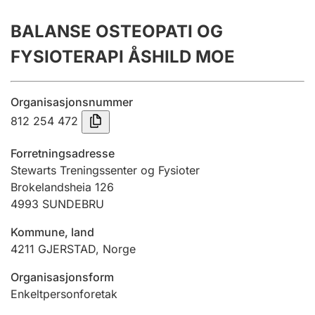
Årsregnskap
BALANSE OSTEOPATI OG
Innsending og forsinkelsesgebyr
FYSIOTERAPI ÅSHILD MOE
Tinglysing
Organisasjonsnummer
812 254 472
Jeger
Forretningsadresse
Betaling og jegeravgiftskort
Stewarts Treningssenter og Fysioter
Brokelandsheia 126
4993
SUNDEBRU
Ektepaktveileder
Kommune, land
4211
GJERSTAD
,
Norge
Offentlig sektor
Organisasjonsform
Enkeltpersonforetak