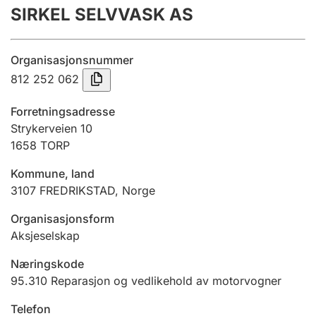
SIRKEL SELVVASK AS
Årsregnskap
Innsending og forsinkelsesgebyr
Organisasjonsnummer
812 252 062
Tinglysing
Forretningsadresse
Strykerveien 10
1658
TORP
Jeger
Betaling og jegeravgiftskort
Kommune, land
3107
FREDRIKSTAD
,
Norge
Ektepaktveileder
Organisasjonsform
Aksjeselskap
Næringskode
Offentlig sektor
95.310
Reparasjon og vedlikehold av motorvogner
Telefon