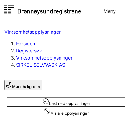
Hopp
Meny
Registersøk
til
Søk
Velg språk
innhold
Virksomhetsopplysninger
Aksjeselskap
Registrere, endre, slette
Forsiden
Registersøk
Virksomhetsopplysninger
Enkeltpersonforetak
SIRKEL SELVVASK AS
Registrere, endre, slette
Mørk bakgrunn
Lag og forening
Registrere, endre, slette
Opplysninger er skjult
Last ned opplysninger
Vis alle opplysninger
Flere organisasjonsformer