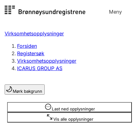
Hopp
Meny
Registersøk
til
Søk
Velg språk
innhold
Virksomhetsopplysninger
Aksjeselskap
Registrere, endre, slette
Forsiden
Registersøk
Virksomhetsopplysninger
Enkeltpersonforetak
ICARUS GROUP AS
Registrere, endre, slette
Mørk bakgrunn
Lag og forening
Registrere, endre, slette
Opplysninger er skjult
Last ned opplysninger
Vis alle opplysninger
Flere organisasjonsformer