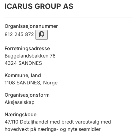
ICARUS GROUP AS
Årsregnskap
Innsending og forsinkelsesgebyr
Organisasjonsnummer
812 245 872
Tinglysing
Forretningsadresse
Buggelandsbakken 78
4324
SANDNES
Jeger
Betaling og jegeravgiftskort
Kommune, land
1108
SANDNES
,
Norge
Ektepaktveileder
Organisasjonsform
Aksjeselskap
Næringskode
Offentlig sektor
47.110
Detaljhandel med bredt vareutvalg med
hovedvekt på nærings- og nytelsesmidler