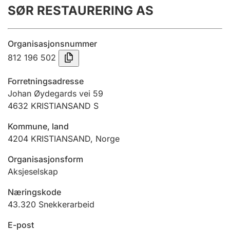
SØR RESTAURERING AS
Årsregnskap
Innsending og forsinkelsesgebyr
Organisasjonsnummer
812 196 502
Tinglysing
Forretningsadresse
Johan Øydegards vei 59
4632
KRISTIANSAND S
Jeger
Betaling og jegeravgiftskort
Kommune, land
4204
KRISTIANSAND
,
Norge
Ektepaktveileder
Organisasjonsform
Aksjeselskap
Næringskode
Offentlig sektor
43.320
Snekkerarbeid
E-post