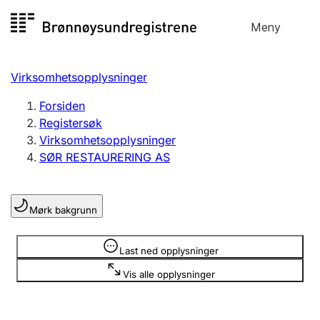
Hopp
Meny
Registersøk
til
Søk
Velg språk
innhold
Virksomhetsopplysninger
Aksjeselskap
Registrere, endre, slette
Forsiden
Registersøk
Virksomhetsopplysninger
Enkeltpersonforetak
SØR RESTAURERING AS
Registrere, endre, slette
Mørk bakgrunn
Lag og forening
Registrere, endre, slette
Opplysninger er skjult
Last ned opplysninger
Vis alle opplysninger
Flere organisasjonsformer