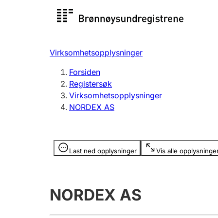
Registersøk
Aksjesel
Registrer
Virksomhetsopplysninger
Lag og forening
Flere
Forsiden
Registrere, endre, slette
organisa
Registersøk
Virksomhetsopplysninger
NORDEX AS
Tinglysing
Jeger
Betaling 
Opplysninger er skjult
Last ned opplysninger
Vis alle opplysninge
Offentlig sektor
Andre t
NORDEX AS