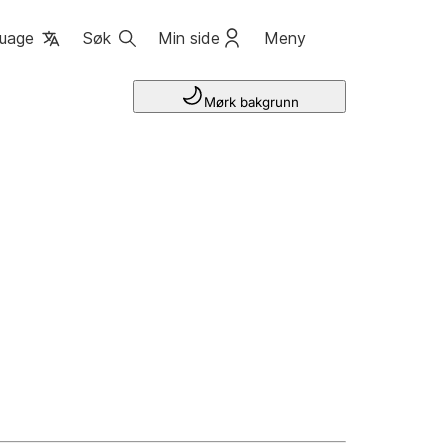
uage
Søk
Min side
Meny
Mørk bakgrunn