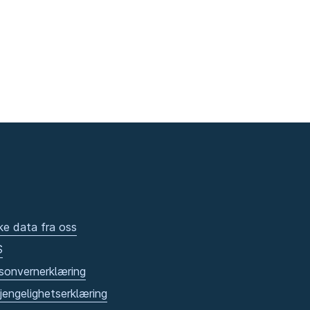
ke data fra oss
S
sonvernerklæring
gjengelighetserklæring